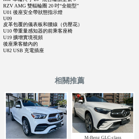
RZV AMG 雙輻輪圈 20 吋“全能型”
U01 後座安全帶狀態指示燈
U09
皮革包覆的儀表板和腰線（仿壓花）
U10 帶重量感知器的前乘客座椅
U19 擴增實境視頻
後座乘客艙內的
U82 USB 充電插座
M-Benz GLC-class