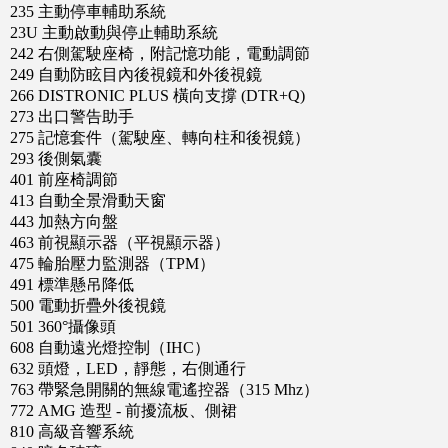
235 主動停車輔助系統
23U 主動啟動與停止輔助系統
242 右側駕駛座椅，附記憶功能，電動調節
249 自動防眩目內後視鏡和外後視鏡
266 DISTRONIC PLUS 橫向支撐 (DTR+Q)
273 出口警告助手
275 記憶套件（駕駛座、轉向柱和後視鏡）
293 後側氣囊
401 前座椅調節
413 自動全景滑動天窗
443 加熱方向盤
463 前視顯示器（平視顯示器）
475 輪胎壓力監測器（TPM）
491 標準懸吊降低
500 電動折疊外後視鏡
501 360°攝像頭
608 自動遠光燈控制（IHC）
632 頭燈，LED，靜態，右側通行
763 帶緊急開關的無線電遙控器（315 Mhz）
772 AMG 造型 - 前擾流板、側裙
810 高級音響系統