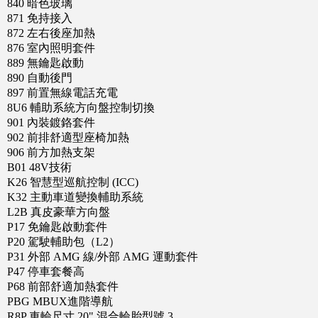
840 暗色玻璃
871 免持接入
872 左右後座加熱
876 室內照明套件
889 無鑰匙啟動
890 自動後門
897 前置無線電話充電
8U6 輔助系統方向盤控制切換
901 內裝鍍鉻套件
902 前排舒適型座椅加熱
906 前方加熱支架
B01 48V技術
K26 智慧型巡航控制 (ICC)
K32 主動車道變換輔助系統
L2B 真皮豪華方向盤
P17 免鑰匙啟動套件
P20 駕駛輔助包（L2）
P31 外部 AMG 線/外部 AMG 運動套件
P47 停車套餐高
P68 前部舒適加熱套件
PBG MBUX進階導航
R8P 車輪尺寸 20" 混合輪胎型號 3